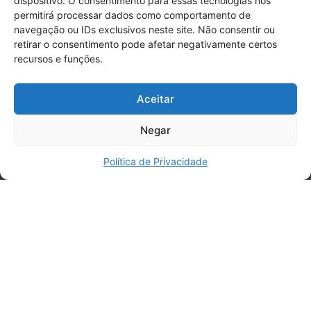
dispositivo. O consentimento para essas tecnologias nos
permitirá processar dados como comportamento de
navegação ou IDs exclusivos neste site. Não consentir ou
retirar o consentimento pode afetar negativamente certos
recursos e funções.
Aceitar
Negar
Política de Privacidade
Como posso te
ajudar ?
Trabalho com marcas que precisam de
clareza estratégica, crescimento consistente
e decisões baseadas em dados — não
tentativas aleatórias.