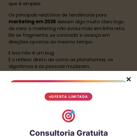
que é simples.
Os principais relatórios de tendências para
marketing em 2026
deixam algo muito claro logo
de cara: o marketing não evolui mais em linha reta.
Ele se fragmenta, se contradiz e avança em
direções opostas ao mesmo tempo.
E isso não é um bug.
É o reflexo direto de como as plataformas, os
algoritmos e as pessoas mudaram.
Algoritmos mais
inteligentes e o novo
OFERTA LIMITADA
jogo da atenção no
marketing em 2026
De um lado, temos algoritmos absurdamente mais
Consultoria Gratuita
sofisticados.