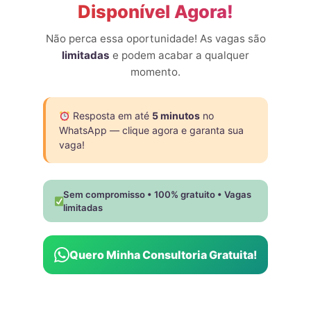
Disponível Agora!
Eles não dependem mais de likes, comentários ou
seguidores para decidir o que merece atenção.
Não perca essa oportunidade! As vagas são
No
marketing em 2026
, os algoritmos observam
limitadas
e podem acabar a qualquer
microcomportamentos:
momento.
quanto tempo você hesita, se volta o vídeo, se
pausa, se assiste até o fim — mesmo sem interagir.
Resposta em até
5 minutos
no
Em 2026, o algoritmo não pergunta mais:
WhatsApp — clique agora e garanta sua
“isso engajou?”
vaga!
Ele pergunta:
“isso interessou de verdade?”
Isso muda completamente a lógica de alcance,
Sem compromisso • 100% gratuito • Vagas
limitadas
relevância e crescimento.
Conteúdo com IA em
Quero Minha Consultoria Gratuita!
escala: quando
velocidade vira ruído