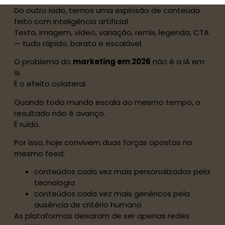
Do outro lado, temos uma explosão de conteúdo
feito com inteligência artificial.
Texto, imagem, vídeo, variação, remix, legenda, CTA
— tudo rápido, barato e escalável.
O problema do
marketing em 2026
não é a IA em
si.
É o efeito colateral.
Quando todo mundo escala ao mesmo tempo, o
resultado não é avanço.
É ruído.
Por isso, hoje convivem duas forças opostas no
mesmo feed:
conteúdos cada vez mais personalizados pela
tecnologia
conteúdos cada vez mais genéricos pela
ausência de critério humano
As plataformas deixaram de ser apenas redes